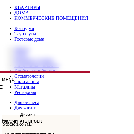
КВАРТИРЫ
ДОМА
КОММЕРЧЕСКИЕ ПОМЕЩЕНИЯ
Коттеджи
Таунхаусы
Гостевые дома
Офисы
Отели
Клиники и салоны
Спортивные объекты
Клубы единоборств
Стоматологии
MENU
Спа-салоны
Магазины
Рестораны
Для бизнеса
Для жизни
Дизайн
РАССЧИТАТЬ ПРОЕКТ
Stotsenko AD