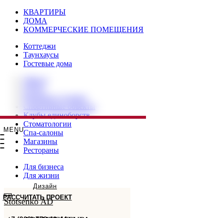
КВАРТИРЫ
ДОМА
КОММЕРЧЕСКИЕ ПОМЕЩЕНИЯ
Коттеджи
Таунхаусы
Гостевые дома
Офисы
Отели
Клиники и салоны
Спортивные объекты
Клубы единоборств
Стоматологии
MENU
Спа-салоны
Магазины
Рестораны
Для бизнеса
Для жизни
Дизайн
РАССЧИТАТЬ ПРОЕКТ
Stotsenko AD