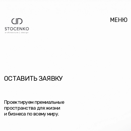
МЕНЮ
ОСТАВИТЬ ЗАЯВКУ
Проектируем премиальные
пространства для жизни
и бизнеса по всему миру.
БЮРО
СТОЦЕНКО