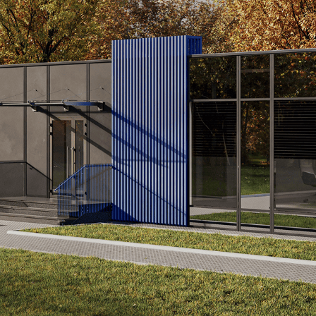
Конструкция состоит из неско
модульных элементов: перекрыт
внутренние перегородки. Эле
заводе и собираются с миним
на объекте (высокая степень за