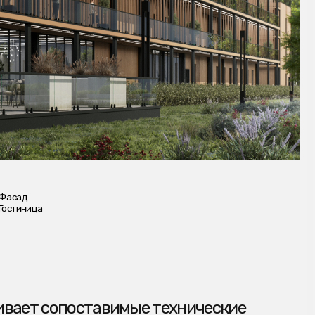
оставимые технические
истики предлагаемого
строениями при
лжительности
 возможность
щим переносом его на