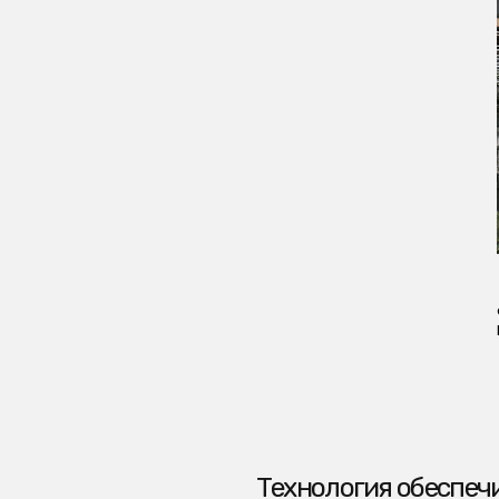
Фасад
Гостиница
Технология обеспечивает соп
и эксплуатационные характер
типа зданий с капитальными 
значительно меньшей продо
строительных работ, а также
демонтажа здания с последую
другой объект