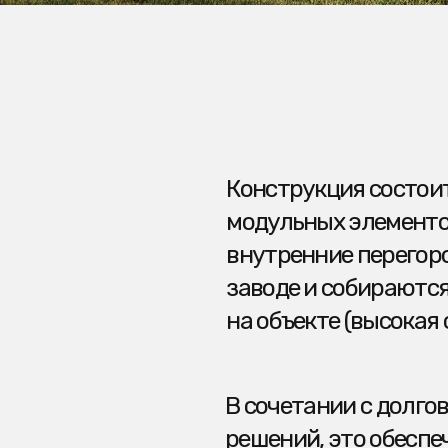
В сочетании с долговечность
решений, это обеспечивает в
стоимость здания и низкую ст
использования.
ПОРТФОЛИО
EMAIL
TELEGRAM
ДЛЯ
ЖИЗНИ
+7 916-777-81-
ДЛЯ
10
БИЗНЕСА
О НАС
ПУБЛИКАЦИИ