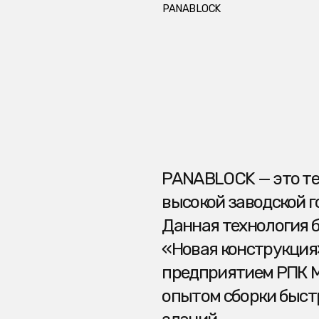
PANABLOCK — это технология 
высокой заводской готовности
Данная технология была разр
«Новая конструкция», которое
предприятием РПК Модуль, ко
опытом сборки быстровозвод
зданий.