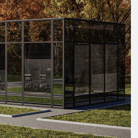
льких типов основных
ия, стойки, фасады и
менты изготавливаются на
умом строительных работ
водской готовности).