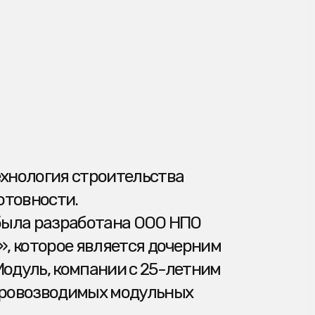
строительства
.
аботана ООО НПО
 является дочерним
мпании с 25-летним
имых модульных