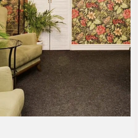
меров, один не похож
ью. На первом этаже
ми для гостей, на
ретьем - большие
ля длительного
й отель дарит своим