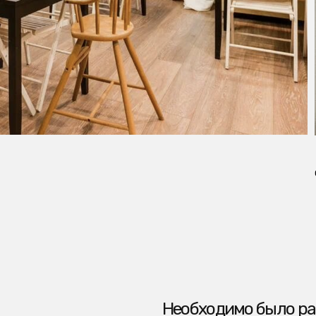
Санузел
Необходимо было распланиро
количество номеров, от небол
семейных свободных аппартам