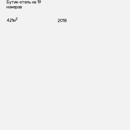
2
421м
2018