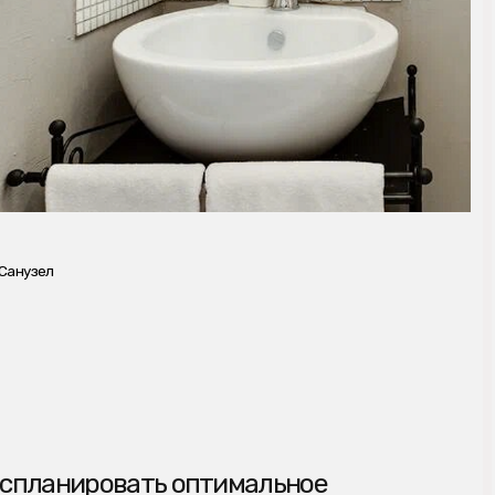
вать оптимальное
ьших стандартов, до
ентов.