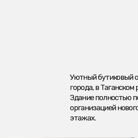
Уютный бутиковый отель расп
города, в Таганском районе, не
Здание полностью подлежало 
организацией нового номерног
этажах.