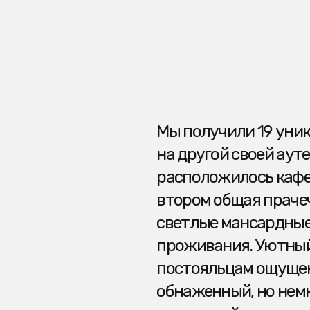
постояльцам ощущение отдыха
обнаженный, но немного зако
старииный кирпич.
ПОРТФОЛИО
EMAIL
TELEGRAM
ДЛЯ
ЖИЗНИ
+7 916-777-81-
ДЛЯ
10
БИЗНЕСА
О НАС
ПУБЛИКАЦИИ